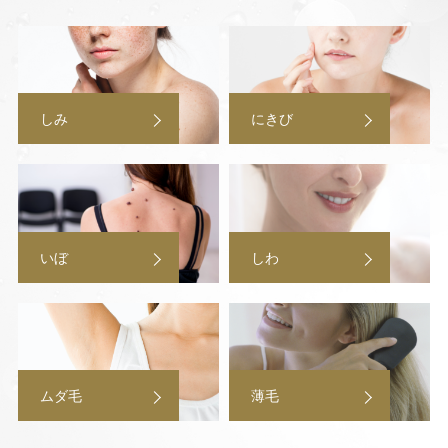
しみ
にきび
いぼ
しわ
ムダ毛
薄毛